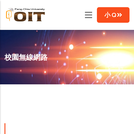
移
至
小 Q
主
內
容
校園無線網路